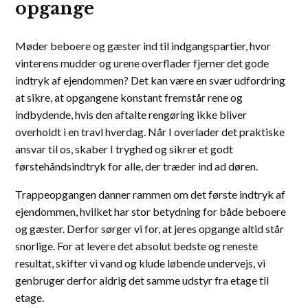
opgange
Møder beboere og gæster ind til indgangspartier, hvor
vinterens mudder og urene overflader fjerner det gode
indtryk af ejendommen? Det kan være en svær udfordring
at sikre, at opgangene konstant fremstår rene og
indbydende, hvis den aftalte rengøring ikke bliver
overholdt i en travl hverdag. Når I overlader det praktiske
ansvar til os, skaber I tryghed og sikrer et godt
førstehåndsindtryk for alle, der træder ind ad døren.
Trappeopgangen danner rammen om det første indtryk af
ejendommen, hvilket har stor betydning for både beboere
og gæster. Derfor sørger vi for, at jeres opgange altid står
snorlige. For at levere det absolut bedste og reneste
resultat, skifter vi vand og klude løbende undervejs, vi
genbruger derfor aldrig det samme udstyr fra etage til
etage.