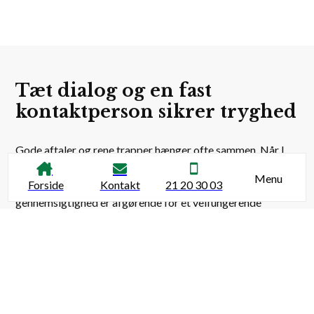
Tæt dialog og en fast
kontaktperson sikrer tryghed
Gode aftaler og rene trapper hænger ofte sammen. Når I
vælger os til at stå for ejendommens trappevask, overlader
Menu
Forside
Kontakt
21 20 30 03
vi intet til tilfældighederne eller til løse aftaler. Vi ved, at
gennemsigtighed er afgørende for et velfungerende
samarbejde, og derfor arbejder vi ud fra faste rammer og
klare linjer. I vil opleve fuld transparens i alt fra vores priser
til de konkrete opgaver, vi udfører på trapperne. Det
betyder, at I altid præcis ved, hvad I betaler for, og hvornår
arbejdet bliver gjort.