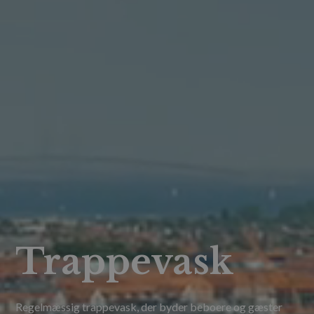
Trappevask
Regelmæssig trappevask, der byder beboere og gæster