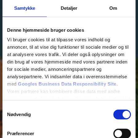
Samtykke
Detaljer
Om
Denne hjemmeside bruger cookies
Vi bruger cookies til at tilpasse vores indhold og
annoncer, til at vise dig funktioner til sociale medier og til
at analysere vores trafik. Vi deler også oplysninger om
din brug af vores hjemmeside med vores partnere inden
for sociale medier, annonceringspartnere og
analysepartnere. Vi indsamler data i overensstemmelse
Tilføj filer (max 5)
med
Googles Business Data Responsibility Site
.
Vores partnere kan kombinere disse data med andre
oplysninger, du har givet dem, eller som de har indsamlet
fra din brug af deres tjenester.
Samtykkevalg
Bliv kontaktet
Nødvendig
Se Cookie & Privatlivspolitik
her
Præferencer